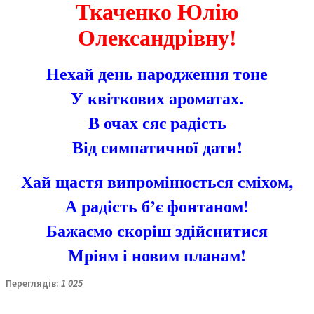
Ткаченко Юлію
Олександрівну!
Нехай день народження тоне
У квіткових ароматах.
В очах сяє радість
Від симпатичної дати!
Хай щастя випромінюється сміхом,
А радість б’є фонтаном!
Бажаємо скоріш здійснитися
Мріям і новим планам!
Переглядів:
1 025