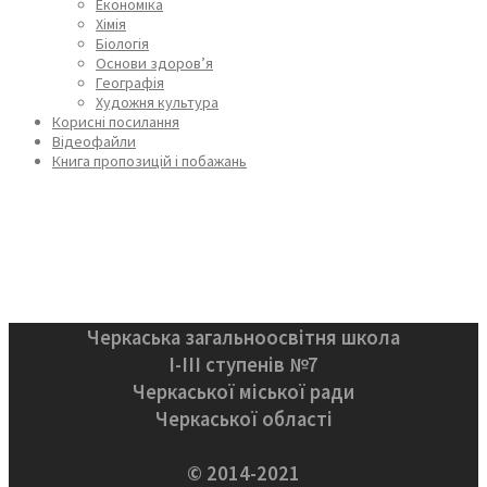
Економіка
Хімія
Біологія
Основи здоров’я
Географія
Художня культура
Корисні посилання
Відеофайли
Книга пропозицій і побажань
Черкаська загальноосвітня школа
І-ІІІ ступенів №7
Черкаської міської ради
Черкаської області
© 2014-2021