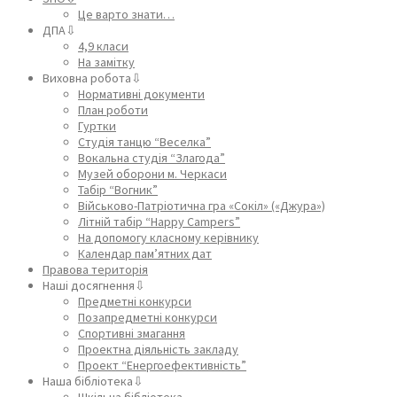
Це варто знати…
ДПА⇩
4,9 класи
На замітку
Виховна робота⇩
Нормативні документи
План роботи
Гуртки
Студія танцю “Веселка”
Вокальна студія “Злагода”
Музей оборони м. Черкаси
Табір “Вогник”
Військово-Патріотична гра «Сокіл» («Джура»)
Літній табір “Happy Campers”
На допомогу класному керівнику
Календар пам’ятних дат
Правова територія
Наші досягнення⇩
Предметні конкурси
Позапредметні конкурси
Спортивні змагання
Проектна діяльність закладу
Проект “Енергоефективність”
Наша бібліотека⇩
Шкільна бібліотека