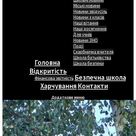
Міські новини
Новини звідусіль
Новини з класів
Наші вітання
Наші досягнення
Для учнів
Новини ЗНО
Події
Скарбничка вчителя
Школа батьківства
Головна
Школа безпеки
Відкритість
Безпечна школа
Фінансова звітність
Харчування
Контакти
Додаткове меню