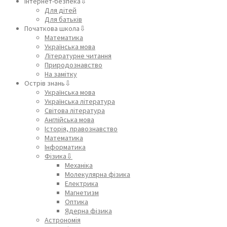
Інтернет-безпека⇩
Для дітей
Для батьків
Початкова школа⇩
Математика
Українська мова
Літературне читання
Природознавство
На замітку
Острів знань⇩
Українська мова
Українська література
Світова література
Англійська мова
Історія, правознавство
Математика
Інформатика
Фізика⇩
Механіка
Молекулярна фізика
Електрика
Магнетизм
Оптика
Ядерна фізика
Астрономія