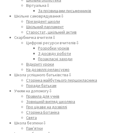
Віртуальна⇩
За прізвищами письменників
Шкільне самоврядування⇩
Президент школи
Шкільний парламент
Старостат, шкільний актив
Скарбничка вчителя⇩
Цифрові ресурси вчителів⇩
Розробки уроків
З досвіду роботи
Позакласні заходи
Відкриті уроки
На дозвіллі релаксуємо
Школа успішного батьківства⇩
Сторінка майбутнього першокласника
Поради батькам
Учням на допомогу⇩
Правила для учнів
Зовнішній вигляд школяра
Про цікаве на дозвіллі
Сторінка Ботаніка
Свята
Школа безпеки⇩
Пам’ятки