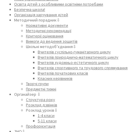
Освіта дітей з особливими освітніми потребами
Безпечна школа!
Організація харчування дітей
Методичний порадник⇩
Нормативні документи
Методичні рекомендації
Критерії оцінювання
Вимоги до ведення зошитів
Шкільні методоб’єднання⇩
Вчителів суспільно-гуманітарного циклу
Вчителів природничо-математичного циклу
Вчителів художньо-естетичного циклу
Вчителів спортивного та трудового спрямування
Вчителів початкових класів
Класних керівників
Творчі групи
Предметні тижні
Органайзер ⇩
Структура року
Розклад дзвінків
Розклад уроків⇩
1-4 класи
5-11 класи
Профорієнтація
ЗНО⇩