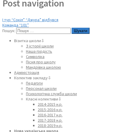
Post navigation
І тур “Сокіл” “Джура” відбувся
Команда “101”
Пошук:
Візитка школи⇩
З історії школи
Наша гордість
Символіка
Пісня про школу
Мандрівка школою
Адміністрація
Колектив закладу⇩
Педагоги
Персонал школи
Психологічна служба школи
Класні колективи⇩
2014-2015 н.р.
2015-2016 н.р.
2016-2017 н.р.
2017-2018 н.р.
2018-2019 н.р.
Нова українська школа