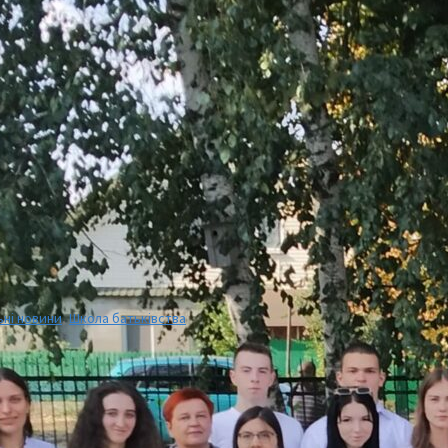
ьні новини
,
Школа батьківства