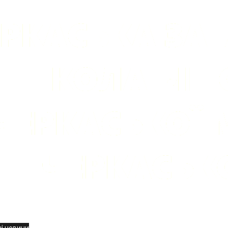
вини
і новини