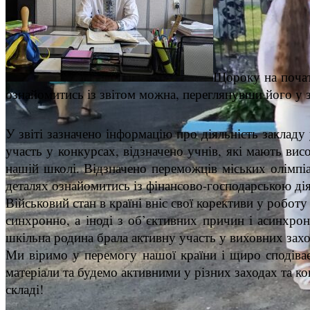
Щороку на почат
ознайомитись із звітом можна, переглянувши його у з
У звіті зазначено інформацію про діяльність закладу
участь у конкурсах, відзначено учнів, які мають вис
нашій школі. Відзначено переможців міських олімпі
деталях ознайомитись із фінансово-господарською дія
Військовий стан в країні вніс свої корективи у робот
синхронно, а іноді з об’єктивних причин і асинхрон
шкільна родина брала активну участь у виховних захо
Ми віримо у перемогу нашої країни і щиро сподіває
матеріали та будемо активними у різних заходах та к
складі!