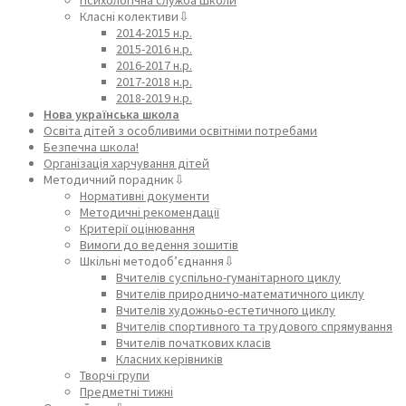
Класні колективи⇩
2014-2015 н.р.
2015-2016 н.р.
2016-2017 н.р.
2017-2018 н.р.
2018-2019 н.р.
Нова українська школа
Освіта дітей з особливими освітніми потребами
Безпечна школа!
Організація харчування дітей
Методичний порадник⇩
Нормативні документи
Методичні рекомендації
Критерії оцінювання
Вимоги до ведення зошитів
Шкільні методоб’єднання⇩
Вчителів суспільно-гуманітарного циклу
Вчителів природничо-математичного циклу
Вчителів художньо-естетичного циклу
Вчителів спортивного та трудового спрямування
Вчителів початкових класів
Класних керівників
Творчі групи
Предметні тижні