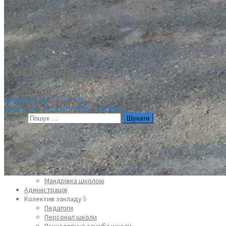
Переглядів:
599
Post navigation
Зарахування до 1-х класів
З любов’ю та вдячністю! Ваш 7-А клас!
Пошук:
Візитка школи⇩
З історії школи
Наша гордість
Символіка
Пісня про школу
Мандрівка школою
Адміністрація
Колектив закладу⇩
Педагоги
Персонал школи
Психологічна служба школи