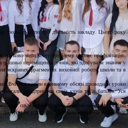
 громадськістю про діяльність закладу. Цього року
лів, науково-методичну проблему школи, профілізацію,
внутрішньо переміщених учнів, які здобували знання у
 на яскравих фрагментах виховної роботи школи та в
.
ційно. Вчителі школи в повному обсязі проводили уроки
амагалися підтримати своїх учнів та їх батьків. Уся
живому спілкуванні будемо опановувати нові освітні
. До зустрічі у 2022-2023 навчальному році у повному