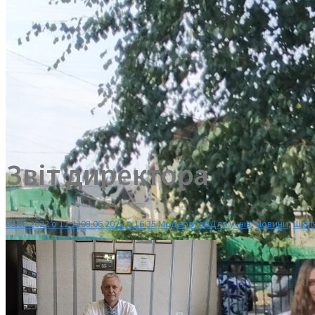
Звіт директора
01.06.2022 о 12:23
08.06.2022 о 16:35
Модератор
Для учнів
,
Новини
,
Шкіл