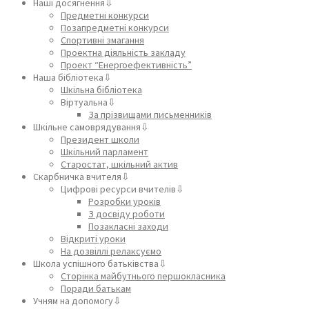
Наші досягнення⇩
Предметні конкурси
Позапредметні конкурси
Спортивні змагання
Проектна діяльність закладу
Проект “Енергоефективність”
Наша бібліотека⇩
Шкільна бібліотека
Віртуальна⇩
За прізвищами письменників
Шкільне самоврядування⇩
Президент школи
Шкільний парламент
Старостат, шкільний актив
Скарбничка вчителя⇩
Цифрові ресурси вчителів⇩
Розробки уроків
З досвіду роботи
Позакласні заходи
Відкриті уроки
На дозвіллі релаксуємо
Школа успішного батьківства⇩
Сторінка майбутнього першокласника
Поради батькам
Учням на допомогу⇩