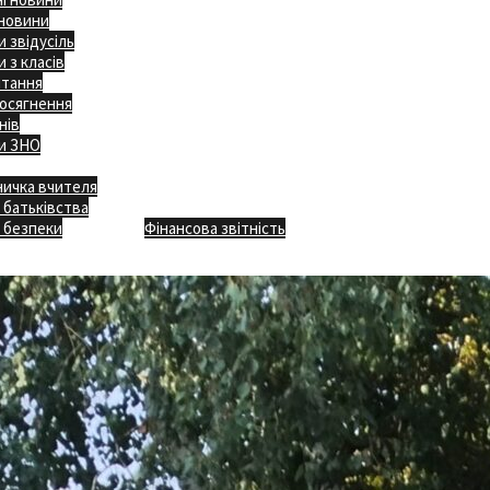
 новини
 звідусіль
 з класів
ітання
осягнення
нів
и ЗНО
ничка вчителя
Відкритість
 батьківства
Безпечна школа
Х
 безпеки
Фінансова звітність
Додаткове меню