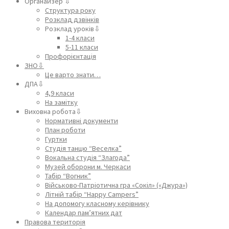
Органайзер ⇩
Структура року
Розклад дзвінків
Розклад уроків⇩
1-4 класи
5-11 класи
Профорієнтація
ЗНО⇩
Це варто знати…
ДПА⇩
4,9 класи
На замітку
Виховна робота⇩
Нормативні документи
План роботи
Гуртки
Студія танцю “Веселка”
Вокальна студія “Злагода”
Музей оборони м. Черкаси
Табір “Вогник”
Військово-Патріотична гра «Сокіл» («Джура»)
Літній табір “Happy Campers”
На допомогу класному керівнику
Календар пам’ятних дат
Правова територія