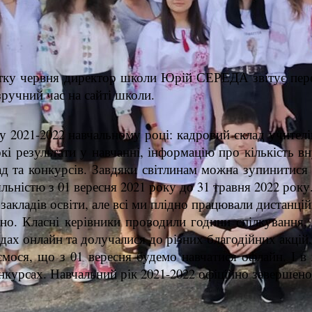
ку червня директор школи Юрій СЕРЕДА звітує перед
ручний час на сайті школи.
 у 2021-2022 навчальному році: кадровий склад учите
окі результати у навчанні, інформацію про кількість 
ад та конкурсів. Завдяки світлинам можна зупинитися
льністю з 01 вересня 2021 року до 31 травня 2022 року
у закладів освіти, але всі ми плідно працювали дистан
но. Класні керівники проводили години спілкування, н
дах онлайн та долучалися до різних благодійних акцій.
мося, що з 01 вересня будемо навчатися офлайн. І в 
онкурсах. Навчальний рік 2021-2022 офіційно завершено