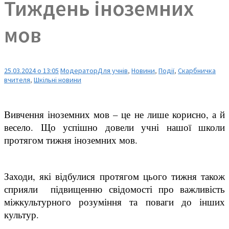
Тиждень іноземних
мов
25.03.2024 о 13:05
Модератор
Для учнів
,
Новини
,
Події
,
Скарбничка
вчителя
,
Шкільні новини
Вивчення іноземних мов – це не лише корисно, а й
весело. Що успішно довели учні нашої школи
протягом тижня іноземних мов.
Заходи, які відбулися протягом цього тижня також
сприяли підвищенню свідомості про важливість
міжкультурного розуміння та поваги до інших
культур.