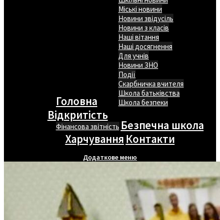
Міські новини
Новини звідусіль
Новини з класів
Наші вітання
Наші досягнення
Для учнів
Новини ЗНО
Події
Скарбничка вчителя
Школа батьківства
Головна
Школа безпеки
Відкритість
Безпечна школа
Фінансова звітність
Харчування
Контакти
Додаткове меню