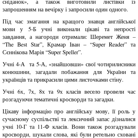
сніданок», а також виготовили листівки із
запрошенням на вечірку і запросили один одного.
Під час змагання на кращого знавця англійської
мови у 5-Б учні виконали цікаві та непрості
завдання, а нагороди отримали: Шеремет Женя –
“The Best Star”, Крамар Іван – “Super Reader” та
Сєннікова Марія “Super Speller”.
Учні 4-А та 5-А, «знайшовши» свої чотирилисники
конюшини, загадали побажання для України та
українців та прикрасили цими листочками стіну.
Учні 6х, 7х, 8х та 9х класів весело провели час
розгадуючи тематичні кросворди та загадки.
Цікаву інформацію про англійську мову, її роль у
сучасному суспільстві та лексичний запас дізналися
учні 10-Г та 11-Ф класів. Вони також розгадували
кросворди, шукали слова, які були ретельно сховані