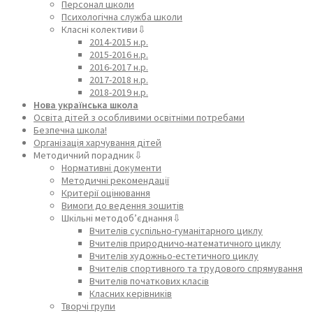
Персонал школи
Психологічна служба школи
Класні колективи⇩
2014-2015 н.р.
2015-2016 н.р.
2016-2017 н.р.
2017-2018 н.р.
2018-2019 н.р.
Нова українська школа
Освіта дітей з особливими освітніми потребами
Безпечна школа!
Організація харчування дітей
Методичний порадник⇩
Нормативні документи
Методичні рекомендації
Критерії оцінювання
Вимоги до ведення зошитів
Шкільні методоб’єднання⇩
Вчителів суспільно-гуманітарного циклу
Вчителів природничо-математичного циклу
Вчителів художньо-естетичного циклу
Вчителів спортивного та трудового спрямування
Вчителів початкових класів
Класних керівників
Творчі групи