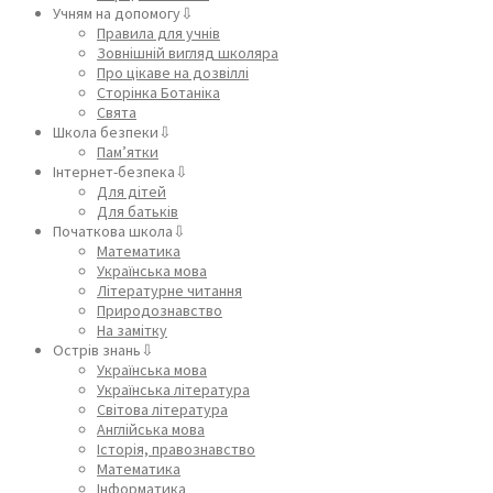
Учням на допомогу⇩
Правила для учнів
Зовнішній вигляд школяра
Про цікаве на дозвіллі
Сторінка Ботаніка
Свята
Школа безпеки⇩
Пам’ятки
Інтернет-безпека⇩
Для дітей
Для батьків
Початкова школа⇩
Математика
Українська мова
Літературне читання
Природознавство
На замітку
Острів знань⇩
Українська мова
Українська література
Світова література
Англійська мова
Історія, правознавство
Математика
Інформатика