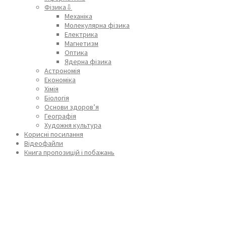
Фізика⇩
Механіка
Молекулярна фізика
Електрика
Магнетизм
Оптика
Ядерна фізика
Астрономія
Економіка
Хімія
Біологія
Основи здоров’я
Географія
Художня культура
Корисні посилання
Відеофайли
Книга пропозицій і побажань