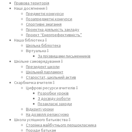
Правова територія
Наші досягнення⇩
Предметні конкурси
Позапредметні конкурси
Спортивні змагання
Проектна діяльність закладу
Проект “Енергоефективність”
Наша бібліотека⇩
Шкільна бібліотека
Віртуальна⇩
За прізвищами письменників
Шкільне самоврядування⇩
Президент школи
Шкільний парламент
Старостат, шкільний актив
Скарбничка вчителя⇩
Цифрові ресурси вчителів⇩
Розробки уроків
З досвіду роботи
Позакласні заходи
Відкриті уроки
На дозвіллі релаксуємо
Школа успішного батьківства⇩
Сторінка майбутнього першокласника
Поради батькам