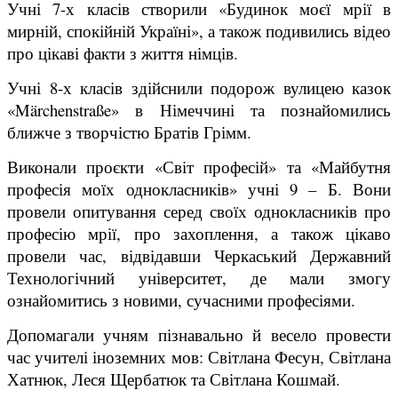
Учні 7-х класів створили «Будинок моєї мрії в
мирній, спокійній Україні», а також подивились відео
про цікаві факти з життя німців.
Учні 8-х класів здійснили подорож вулицею казок
«Märchenstraße» в Німеччині та познайомились
ближче з творчістю Братів Грімм.
Виконали проєкти «Світ професій» та «Майбутня
професія моїх однокласників» учні 9 – Б. Вони
провели опитування серед своїх однокласників про
професію мрії, про захоплення, а також цікаво
провели час, відвідавши Черкаський Державний
Технологічний університет, де мали змогу
ознайомитись з новими, сучасними професіями.
Допомагали учням пізнавально й весело провести
час учителі іноземних мов: Світлана Фесун, Світлана
Хатнюк, Леся Щербатюк та Світлана Кошмай.