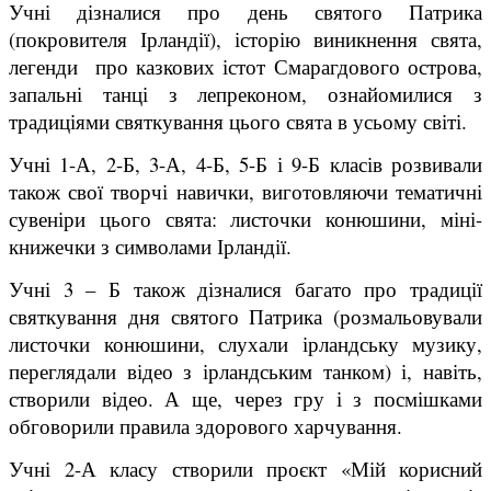
Учні дізналися про день святого Патрика
(покровителя Ірландії), історію виникнення свята,
легенди про казкових істот Смарагдового острова,
запальні танці з лепреконом, ознайомилися з
традиціями святкування цього свята в усьому світі.
Учні 1-А, 2-Б, 3-А, 4-Б, 5-Б і 9-Б класів розвивали
також свої творчі навички, виготовляючи тематичні
сувеніри цього свята: листочки конюшини, міні-
книжечки з символами Ірландії.
Учні 3 – Б також дізналися багато про традиції
святкування дня святого Патрика (розмальовували
листочки конюшини, слухали ірландську музику,
переглядали відео з ірландським танком) і, навіть,
створили відео. А ще, через гру і з посмішками
обговорили правила здорового харчування.
Учні 2-А класу створили проєкт «Мій корисний