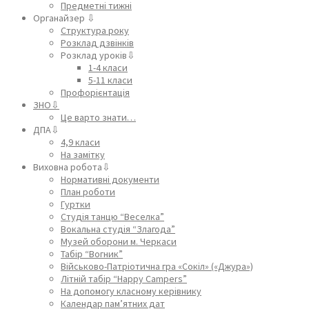
Предметні тижні
Органайзер ⇩
Структура року
Розклад дзвінків
Розклад уроків⇩
1-4 класи
5-11 класи
Профорієнтація
ЗНО⇩
Це варто знати…
ДПА⇩
4,9 класи
На замітку
Виховна робота⇩
Нормативні документи
План роботи
Гуртки
Студія танцю “Веселка”
Вокальна студія “Злагода”
Музей оборони м. Черкаси
Табір “Вогник”
Військово-Патріотична гра «Сокіл» («Джура»)
Літній табір “Happy Campers”
На допомогу класному керівнику
Календар пам’ятних дат