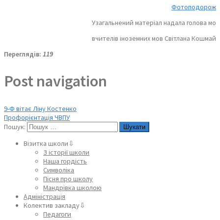
Фотоподорож
Узагальнений матеріал надала голова мо
вчителів іноземних мов Світлана Кошмай
Переглядів:
119
Post navigation
9-Ф вітає Ліну Костенко
Профорієнтація ЧВПУ
Пошук:
Візитка школи⇩
З історії школи
Наша гордість
Символіка
Пісня про школу
Мандрівка школою
Адміністрація
Колектив закладу⇩
Педагоги